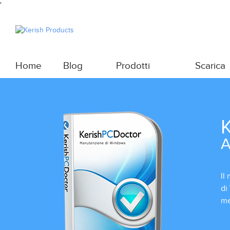
'
Home
Blog
Prodotti
Scarica
K
A
Il
di
me