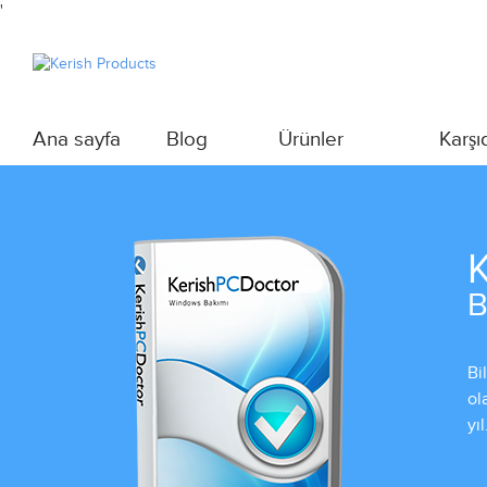
'
Ana sayfa
Blog
Ürünler
Karşı
K
B
Bi
ol
yı